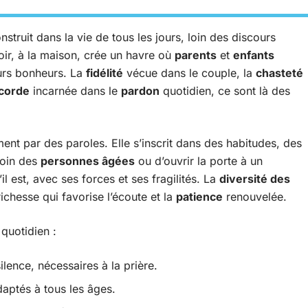
struit dans la vie de tous les jours, loin des discours
oir, à la maison, crée un havre où
parents
et
enfants
eurs bonheurs. La
fidélité
vécue dans le couple, la
chasteté
corde
incarnée dans le
pardon
quotidien, ce sont là des
nt par des paroles. Elle s’inscrit dans des habitudes, des
soin des
personnes âgées
ou d’ouvrir la porte à un
l est, avec ses forces et ses fragilités. La
diversité des
ichesse qui favorise l’écoute et la
patience
renouvelée.
quotidien :
ence, nécessaires à la prière.
daptés à tous les âges.