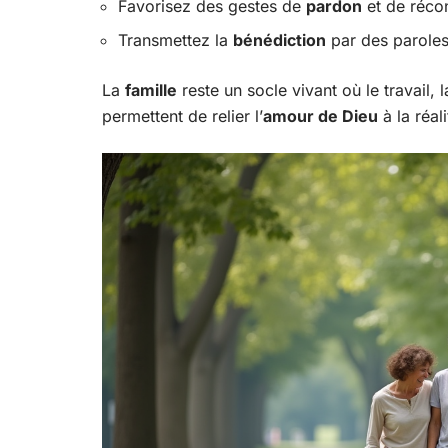
Favorisez des gestes de
pardon
et de récon
Transmettez la
bénédiction
par des paroles
La
famille
reste un socle vivant où le travail, l
permettent de relier l’
amour de Dieu
à la réal