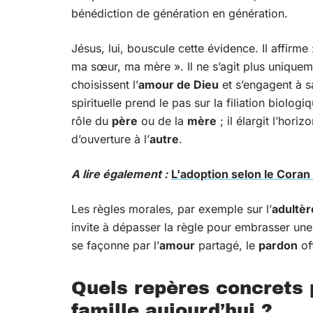
bénédiction de génération en génération.
Jésus, lui, bouscule cette évidence. Il affirme
ma sœur, ma mère ». Il ne s’agit plus uniqueme
choisissent l’
amour de Dieu
et s’engagent à sa
spirituelle prend le pas sur la filiation biolo
rôle du
père
ou de la
mère
; il élargit l’horiz
d’ouverture à l’
autre
.
A lire également :
L'adoption selon le Coran
Les règles morales, par exemple sur l’
adultèr
invite à dépasser la règle pour embrasser une
se façonne par l’
amour
partagé, le
pardon
of
Quels repères concrets p
famille aujourd’hui ?