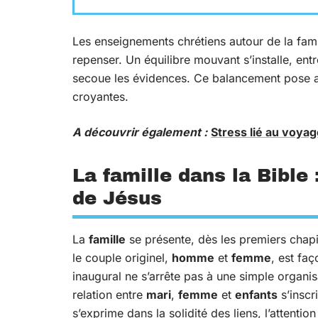
Les enseignements chrétiens autour de la famil
repenser. Un équilibre mouvant s’installe, ent
secoue les évidences. Ce balancement pose au
croyantes.
A découvrir également :
Stress lié au voyag
La famille dans la Bibl
de Jésus
La
famille
se présente, dès les premiers chapi
le couple originel,
homme
et
femme
, est faç
inaugural ne s’arrête pas à une simple organis
relation entre
mari
,
femme
et
enfants
s’inscr
s’exprime dans la solidité des liens, l’attentio